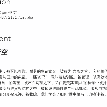
ion
30 pm AEDT
 NSW 2131, Australia
ent
行空
中，被冠以可靠、耐劳的象征意义，被称为“六畜之首”。它的价
富与国力的象征。一匹“好马”，意味着被驯服、被管理，被高效
与自主的渴望，被压在马鞍之下，又在赞美其“顺从”的称颂中被
被安放进父权结构之中，被预设进顺性别异性恋规范、服从与功
部分则被允许、被收编。我们学会了如何“做牛做马”，却渐渐被