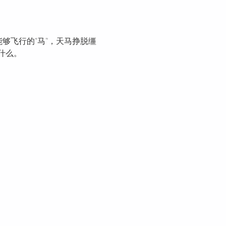
够飞行的“马”，天马挣脱缰
什么。