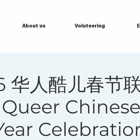
About us
Voluteering
E
26 华人酷儿春节
 Queer Chines
Year Celebratio