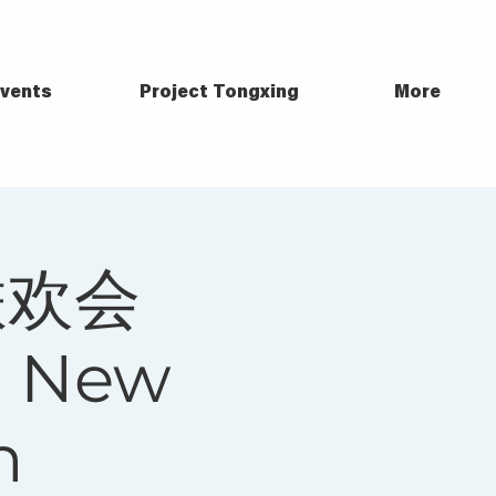
vents
Project Tongxing
More
联欢会
e New
n