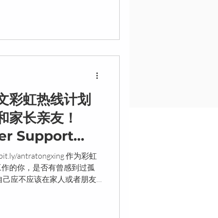
文彩虹热线计划
和家长亲友！
er Support
Queer Chinese
.ly/antratongxing 作为彩虹
工作的你，是否有曾感到过孤
自己应不应该在家人或者朋友
人生抉择，而感到担忧和手足