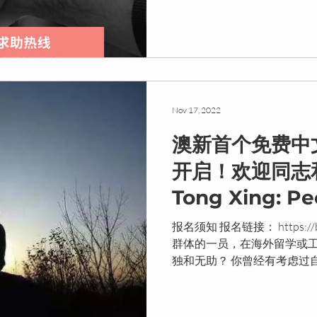
Nov 17, 2022
澳新首个免费中
开启！欢迎同志
Tong Xing: Pe
Program for 
报名须知 报名链接： https://bit
in Australia
群体的一员，在海外留学或
独和无助？ 你曾经有考虑过
面前做出类似于出柜这样的
无措吗？...