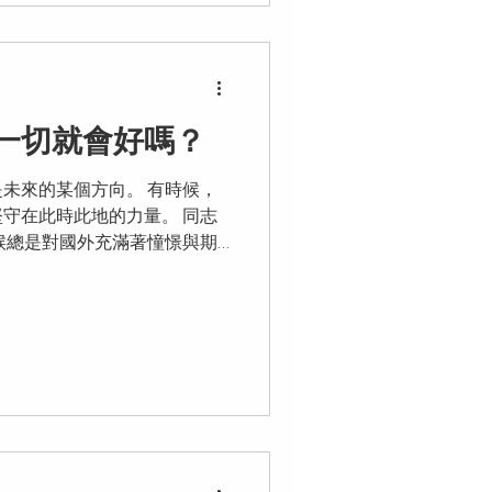
一切就會好嗎？
未來的某個方向。 有時候，
守在此時此地的力量。 同志
候總是對國外充滿著憧憬與期
好了。考雅思、拼績點、辦簽
人解決，全靠著對於遠方的想