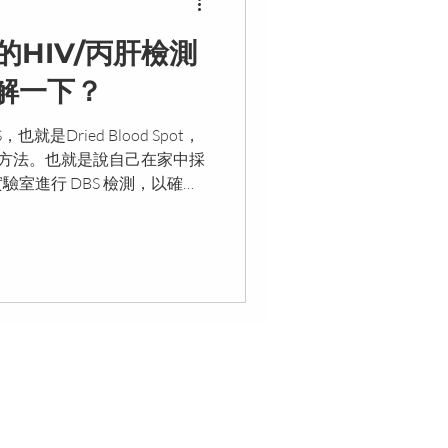
費的HIV/丙肝檢測
解一下？
就是Dried Blood Spot，
測方法。也就是說自己在家中採
室進行 DBS 檢測，以確認
炎。 DBS 檢測如何進行？
orres Strait Islander people. We pay our
 will be Aboriginal land.