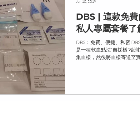
Jun 10, 2019
DBS | 這款免
私人專屬套餐了
DBS：免費、便捷、私密 DBS，也
是一種乾血點法“自採樣”檢
集血樣，然後將血樣寄送至實驗
血液中是否含有艾滋病或丙型肝
多長時間能得到結果？...
odians of the land in which it operates. We recognise the continuing connection to lands, waters, and communities of all Aboriginal and T
 present and emerging, and commit to standing with our First Nations people. And sovereignty was never ceded. This always was and always
Copyright ANTRA 2023 | ABN 57 145 437 168 | Privacy & Disclaimer |
Contact Us