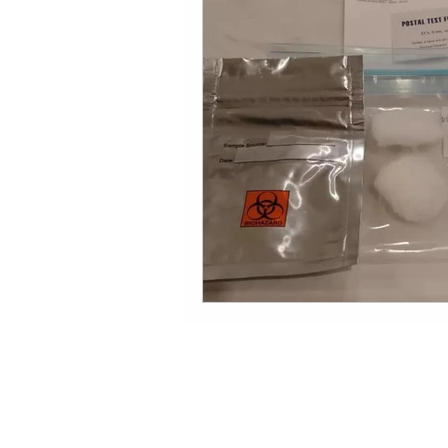
ANTRA acknowledges the Traditional Cust
respect to Elders, past，