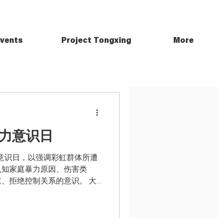
vents
Project Tongxing
More
暴力意识日
暴力意识日，以强调彩虹群体所遭
认知家庭暴力原因、伤害类
、拒绝控制关系的意识。 大
为身体暴力，以造成身体疼痛
还包括精神暴力、社会暴力、